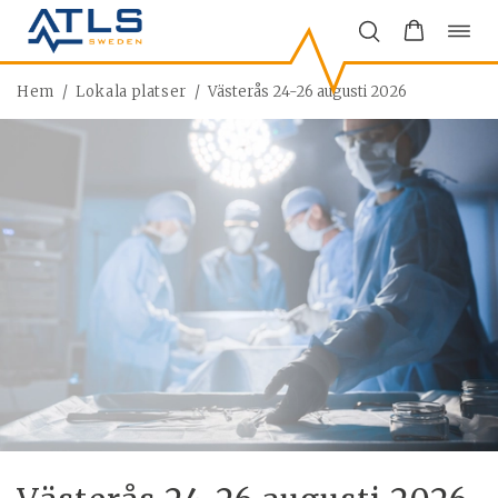
Öppn
Hoppa
navi
till
innehåll
Hem
/
Lokala platser
/
Västerås 24-26 augusti 2026