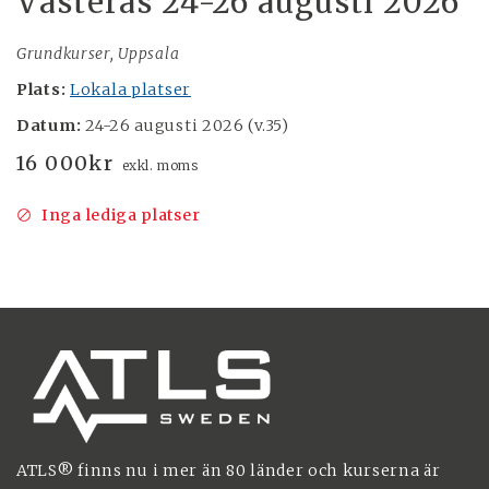
Västerås 24-26 augusti 2026
Grundkurser, Uppsala
Plats:
Lokala platser
Datum:
24-26 augusti 2026 (v.35)
16 000
kr
exkl. moms
Inga lediga platser
ATLS® finns nu i mer än 80 länder och kurserna är