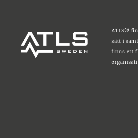
ATLS® fin
sätt i sam
finns ett 
organisat