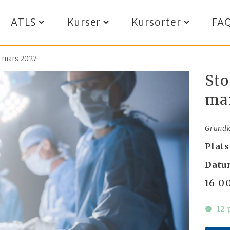
ATLS
Kurser
Kursorter
FA
Toggle
Toggle
Toggle
"ATLS"
"Kurser"
"Kursorter"
menu
menu
menu
5 mars 2027
Sto
ma
Grundk
Plats
Datu
16 0
12 