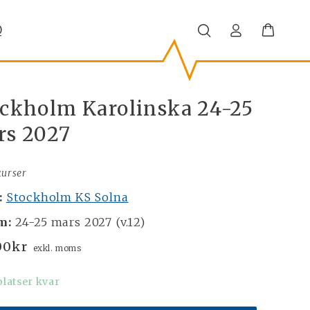
Q
ckholm Karolinska 24-25
rs 2027
urser
:
Stockholm KS Solna
m:
24-25 mars 2027 (v.12)
00
kr
exkl. moms
platser kvar