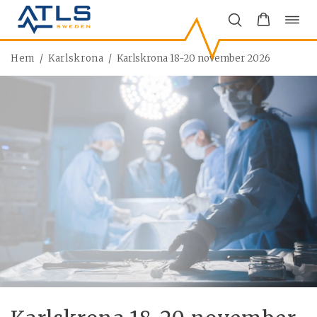
Öppn
Hoppa
navi
till
innehåll
Hem
/
Karlskrona
/
Karlskrona 18-20 november 2026