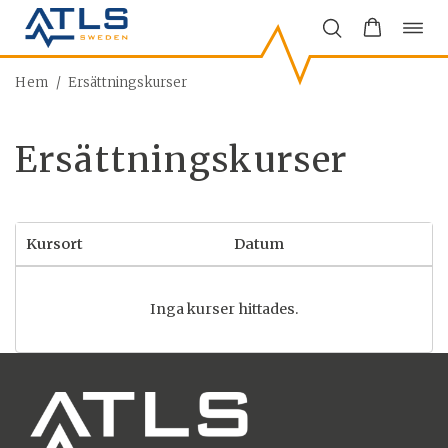
Öppn
Hoppa
navi
till
innehåll
Hem
/
Ersättningskurser
Ersättningskurser
Kursort
Datum
Inga kurser hittades.